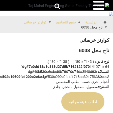
الرئيسية
جميع التصاميم
كوارتز خرساني
تاج محل 6038
كوارتز خرساني
تاج محل 6038
لوح فائق:
( 143'' × 80'' ); ( 138'' × 80'' );
dg#7e0dd18a1c318d27d5b7162122f07014
127" × 64"
السماكة:
dg#40b530e6cded6b79070e74da3ff48d93
9e502c19609fc1200c2c8e
dg#530c292c0fd4f1718aa321756380ccc2
أحجام أخرى حسب الطلب المخصص
السطح:
مصقول، مصقول بالحجر، جلدي.
اطلب عينة مجانية