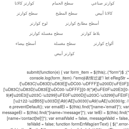
كوارتز صناعي
سطح الحمام
كوارتز كالاتا
كالاتا أبيض
سطح المطبخ
سطح كوارتز
أسطح مطابخ كوارتز
لوح كوارتز
بلاط كوارتز
سطح مغسلة كوارتز
ألواح كوارتز
سطح مغسلة
أسطح بيضاء
كوارتز أبيض
"); $("form").submit(function(e) { var form_item = $(this);
console.log(form_item) /*emoji表情过滤*/ let eRegStr =
/[\uD83C|\uD83D|\uD83E][\uDC00-\uDFFF][\u200D|\uFE0F]|
[\uD83C|\uD83D|\uD83E][\uDC00-\uDFFF]|[0-9|*|#]\uFE0F\u20E3|[0-
9|#]\u20E3|[\u203C-\u3299]\uFE0F\u200D|[\u203C-\u3299]\uFE0F|
[\u2122-\u2B55]|\u303D|[\A9|\AE]\u3030|\uA9|\uAE|\u3030/ig; //
e.preventDefault(); var emailEl = $(this).find("[name='email']"); var
messageEl = $(this).find("[name='message']"); var telEl = $(this).find("
[name='contact[tel]']"); var emailValid = false, messageValid = false,
telValid = false; function formErrMsg(errText) { $(".error-