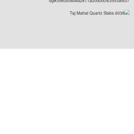
dg#35ecb08b8a2811a20dcbcf63553af637
موقع الولايات المتحدة: 1800 PEACHTREE ST
NW STE 410, ATLANTA, GA 30309
موقع الصين: Room 2505/2512, No.464
Xinlinwan Road, Jimei District, Xiamen, 361022
موقع تايلاند: Moo.2, Kalong, AmphurMaung,
Samutsakhon Thailand 74000
موقع ماليزيا: NO. 18-5-1, JALAN 5/101C, BLOK