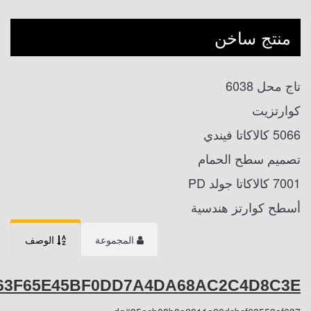
منتج ساخن
تاج محل 6038
كوارتزيت
5066 كالاكاتا فيندي
تصميم سطح الحمام
7001 كالاكاتا جولد PD
أسطح كوارتز هندسية
المجموعة
الوصف
63F65E45BF0DD7A4DA68AC2C4D8C3E