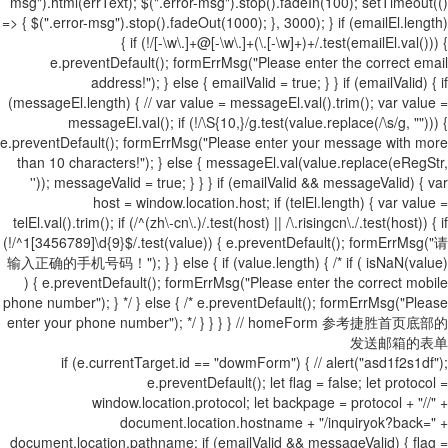
msg").html(errText); $(".error-msg").stop().fadeIn(100); setTimeout(()
=> { $(".error-msg").stop().fadeOut(1000); }, 3000); } if (emailEl.length)
{ if (!/[-\w\.]+@[-\w\.]+(\.[-\w]+)+/.test(emailEl.val())) {
e.preventDefault(); formErrMsg("Please enter the correct email
address!"); } else { emailValid = true; } } if (emailValid) { if
(messageEl.length) { // var value = messageEl.val().trim(); var value =
messageEl.val(); if (!/\S{10,}/g.test(value.replace(/\s/g, ""))) {
e.preventDefault(); formErrMsg("Please enter your message with more
than 10 characters!"); } else { messageEl.val(value.replace(eRegStr,
'')); messageValid = true; } } } if (emailValid && messageValid) { var
host = window.location.host; if (telEl.length) { var value =
telEl.val().trim(); if (/^(zh\-cn\.)/.test(host) || /\.risingcn\./.test(host)) { if
(!/^1[3456789]\d{9}$/.test(value)) { e.preventDefault(); formErrMsg("请
输入正确的手机号码！"); } } else { if (value.length) { /* if ( isNaN(value)
) { e.preventDefault(); formErrMsg("Please enter the correct mobile
phone number"); } */ } else { /* e.preventDefault(); formErrMsg("Please
enter your phone number"); */ } } } } // homeForm 参考捷胜首页底部的
发送邮箱的表单
if (e.currentTarget.id == "dowmForm") { // alert("asd1f2s1df");
e.preventDefault(); let flag = false; let protocol =
window.location.protocol; let backpage = protocol + "//" +
document.location.hostname + "/inquiryok?back=" +
document.location.pathname; if (emailValid && messageValid) { flag =