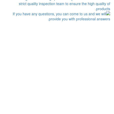
موقع الولايات المتحدة: 1800 PEACHTREE ST
NW STE 410, ATLANTA, GA 30309
موقع الصين: Room 2505/2512, No.464
Xinlinwan Road, Jimei District, Xiamen, 361022
موقع تايلاند: Moo.2, Kalong, AmphurMaung,
Samutsakhon Thailand 74000
موقع ماليزيا: NO. 18-5-1, JALAN 5/101C, BLOK