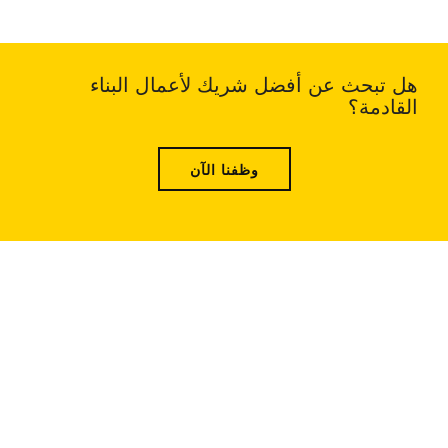
هل تبحث عن أفضل شريك لأعمال البناء
القادمة؟
وظفنا الآن
موقع الولايات المتحدة: 1800 PEACHTREE ST
NW STE 410, ATLANTA, GA 30309
موقع الصين: Room 2505/2512, No.464
Xinlinwan Road, Jimei District, Xiamen, 361022
موقع تايلاند: Moo.2, Kalong, AmphurMaung,