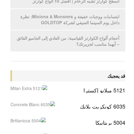
أسطح كوارتز تشبه الرخام | أفضل 10 ألواح كوارتز
ابتسامات ووجبات خفيفة و Minions & Monsters: نظرة
داخل يوم السينما الصيفي لشركة GOLDTOP
أحجام ألواح الكوارتز القياسية: من العادي إلى الجامبو الفائق
– أيهما مناسب لجزيرتك؟
قد يعجبك
5121 ميلانو إكسترا
6035 كونكريت بلانك
5004 بريتانيكا