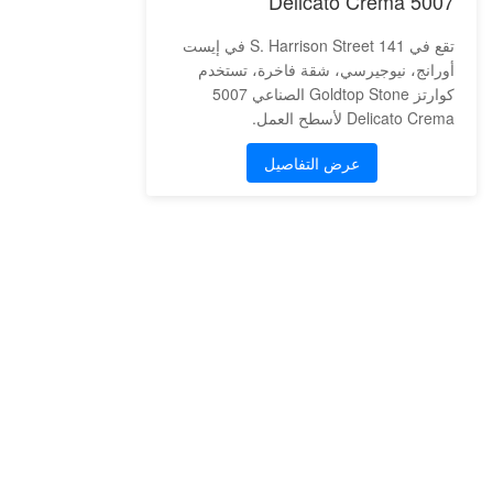
5007 Delicato Crema
تقع في 141 S. Harrison Street في إيست
أورانج، نيوجيرسي، شقة فاخرة، تستخدم
كوارتز Goldtop Stone الصناعي 5007
Delicato Crema لأسطح العمل.
عرض التفاصيل
موقع الولايات المتحدة: 1800 PEACHTREE ST
NW STE 410, ATLANTA, GA 30309
موقع الصين: Room 2505/2512, No.464
Xinlinwan Road, Jimei District, Xiamen, 361022