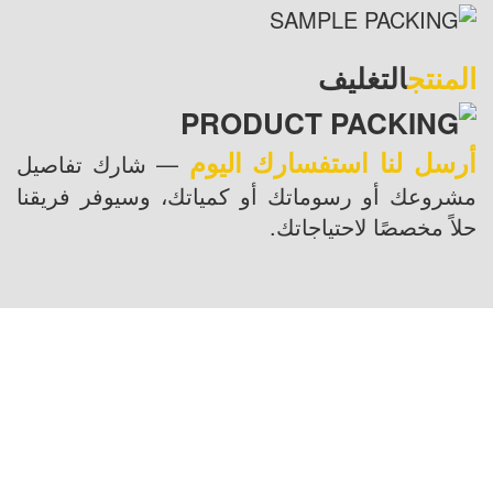
المنتج
التغليف
أرسل لنا استفسارك اليوم
— شارك تفاصيل
مشروعك أو رسوماتك أو كمياتك، وسيوفر فريقنا
حلاً مخصصًا لاحتياجاتك.
موقع الولايات المتحدة: 1800 PEACHTREE ST
NW STE 410, ATLANTA, GA 30309
موقع الصين: Room 2505/2512, No.464
Xinlinwan Road, Jimei District, Xiamen, 361022