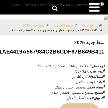
الرئيسية
جميع التصاميم
نمط جديد 2025
6045 كالاكاتا كريمو لوح كوارتز مع عروق ذهبية لأسطح المطابخ
نمط جديد 2025
1AE4419A567934C2B5CDF67B849B411
لوح فائق الضخامة:
(143'' × 80'')؛ (138'' × 80'')؛
ألواح عادية:
127"×64"
السماكة:
20 مم، 30 مم
المادة:
كوارتز صناعي
أسطح العمل:
مخصص حسب رسمك
السطح:
مصقول، مصقول بالحجر، جلدي.
التطبيق:
عادة لأسطح العمل