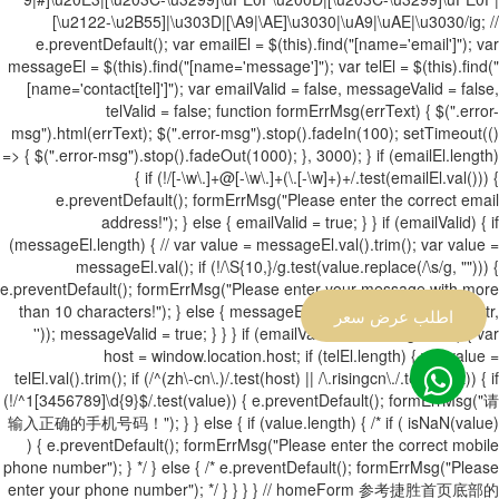
[\u2122-\u2B55]|\u303D|[\A9|\AE]\u3030|\uA9|\uAE|\u3030/ig; //
e.preventDefault(); var emailEl = $(this).find("[name='email']"); var
messageEl = $(this).find("[name='message']"); var telEl = $(this).find("
[name='contact[tel]']"); var emailValid = false, messageValid = false,
telValid = false; function formErrMsg(errText) { $(".error-
msg").html(errText); $(".error-msg").stop().fadeIn(100); setTimeout(()
=> { $(".error-msg").stop().fadeOut(1000); }, 3000); } if (emailEl.length)
{ if (!/[-\w\.]+@[-\w\.]+(\.[-\w]+)+/.test(emailEl.val())) {
e.preventDefault(); formErrMsg("Please enter the correct email
address!"); } else { emailValid = true; } } if (emailValid) { if
(messageEl.length) { // var value = messageEl.val().trim(); var value =
messageEl.val(); if (!/\S{10,}/g.test(value.replace(/\s/g, ""))) {
e.preventDefault(); formErrMsg("Please enter your message with more
than 10 characters!"); } else { messageEl.val(value.replace(eRegStr,
اطلب عرض سعر
'')); messageValid = true; } } } if (emailValid && messageValid) { var
host = window.location.host; if (telEl.length) { var value =
telEl.val().trim(); if (/^(zh\-cn\.)/.test(host) || /\.risingcn\./.test(host)) { if
(!/^1[3456789]\d{9}$/.test(value)) { e.preventDefault(); formErrMsg("请
输入正确的手机号码！"); } } else { if (value.length) { /* if ( isNaN(value)
) { e.preventDefault(); formErrMsg("Please enter the correct mobile
phone number"); } */ } else { /* e.preventDefault(); formErrMsg("Please
enter your phone number"); */ } } } } // homeForm 参考捷胜首页底部的