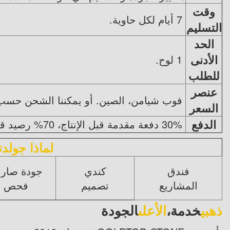
وقت
7 أيام لكل حاوية.
التسليم
الحد
الأدنى
1 لوح.
للطلب
عنصر
فوب شيامن، الصين. أو يمكننا الشحن حسب
السعر
الدفع
30% دفعة مقدمة قبل الإنتاج، 70% رصيد قبل الشحن.
لماذا جولد
فندق
كندي
جودة صارم
المشاريع
تصميم
فحص
ذهبي
خدمة،
الأعلى
الجودة