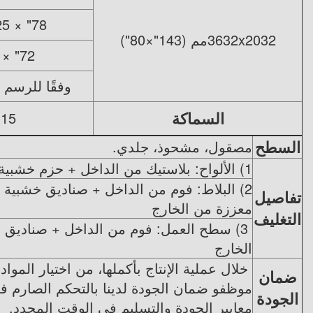
78" × 25 1/2"
3632x2032مم (143"×80")
72" × 36"
وفقًا للرسم
السماكة
15 ملم؛ 18 ملم؛ 20 ملم؛ 30 ملم.
السطح
مصقول، مشحوذ، جلدي.
1) الألواح: بلاستيك من الداخل + حزم خشبية قوية صالحة للملاحة البحرية من الخارج
2) البلاط: فوم من الداخل + صناديق خشبية 
تفاصيل
معززة من الخارج
التغليف
3) سطح العمل: فوم من الداخل + صناديق 
الخارج
خلال عملية الإنتاج بأكملها، من اختيار المواد
ضمان
موظفو ضمان الجودة لدينا بالتحكم الصارم 
الجودة
معايير الجودة والتسليم في الوقت المحدد.