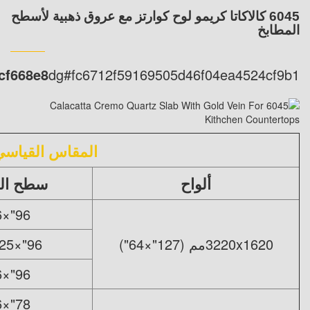
6045 كالاكاتا كريمو لوح كوارتز مع عروق ذهبية لأسطح
المطابخ
cf668e8
dg#fc6712f59169505d46f04ea4524cf9b1
المقاس القياسي
ألواح
سطح ال
96"×36"
3220x1620مم (127"×64")
96"×25 1/2"
96"×16"
78"×36"