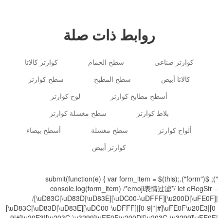
روابط ذات صلة
كوارتز صناعي
سطح الحمام
كوارتز كالاتا
كالاتا أبيض
سطح المطبخ
سطح كوارتز
أسطح مطابخ كوارتز
لوح كوارتز
بلاط كوارتز
سطح مغسلة كوارتز
ألواح كوارتز
سطح مغسلة
أسطح بيضاء
كوارتز أبيض
"); $("form").submit(function(e) { var form_item = $(this);
console.log(form_item) /*emoji表情过滤*/ let eRegStr =
/[\uD83C|\uD83D|\uD83E][\uDC00-\uDFFF][\u200D|\uFE0F]|
[\uD83C|\uD83D|\uD83E][\uDC00-\uDFFF]|[0-9|*|#]\uFE0F\u20E3|[0-
9|#]\u20E3|[\u203C-\u3299]\uFE0F\u200D|[\u203C-\u3299]\uFE0F|